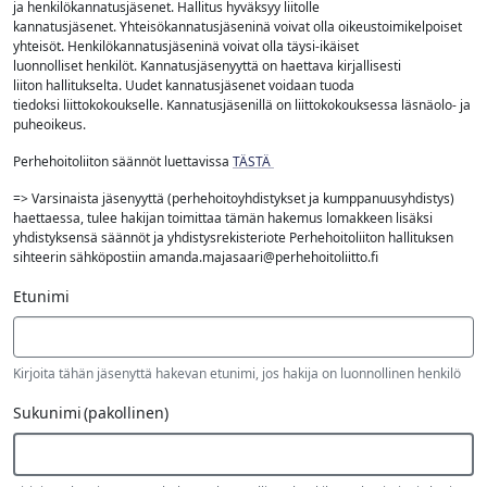
ja henkilökannatusjäsenet. Hallitus hyväksyy liitolle
kannatusjäsenet. Yhteisökannatusjäseninä voivat olla oikeustoimikelpoiset
yhteisöt. Henkilökannatusjäseninä voivat olla täysi-ikäiset
luonnolliset henkilöt. Kannatusjäsenyyttä on haettava kirjallisesti
liiton hallitukselta. Uudet kannatusjäsenet voidaan tuoda
tiedoksi liittokokoukselle. Kannatusjäsenillä on liittokokouksessa läsnäolo- ja
puheoikeus.
Perhehoitoliiton säännöt luettavissa
TÄSTÄ
=> Varsinaista jäsenyyttä (perhehoitoyhdistykset ja kumppanuusyhdistys)
haettaessa, tulee hakijan toimittaa tämän hakemus lomakkeen lisäksi
yhdistyksensä säännöt ja yhdistysrekisteriote Perhehoitoliiton hallituksen
sihteerin sähköpostiin amanda.majasaari@perhehoitoliitto.fi
Etunimi
Kirjoita tähän jäsenyttä hakevan etunimi, jos hakija on luonnollinen henkilö
Sukunimi
(pakollinen)