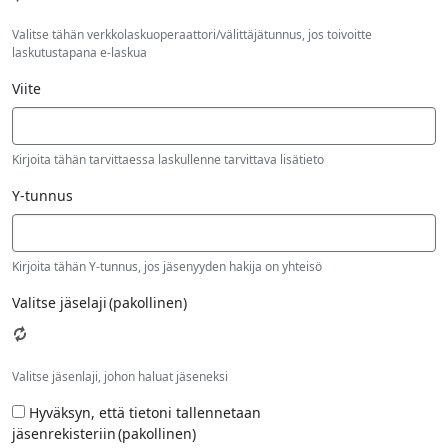
Valitse tähän verkkolaskuoperaattori/välittäjätunnus, jos toivoitte
laskutustapana e-laskua
Viite
Kirjoita tähän tarvittaessa laskullenne tarvittava lisätieto
Y-tunnus
Kirjoita tähän Y-tunnus, jos jäsenyyden hakija on yhteisö
Valitse jäselaji
(pakollinen)
Valitse jäsenlaji, johon haluat jäseneksi
Hyväksyn, että tietoni tallennetaan
jäsenrekisteriin
(pakollinen)