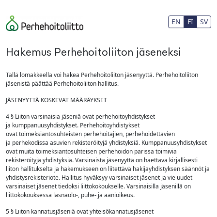
Siirry pääsisältöön
EN
FI
SV
Hakemus Perhehoitoliiton jäseneksi
Tällä lomakkeella voi hakea Perhehoitoliiton jäsenyyttä. Perhehoitoliiton
jäsenistä päättää Perhehoitoliiton hallitus.
JÄSENYYTTÄ KOSKEVAT MÄÄRÄYKSET
4 § Liiton varsinaisia jäseniä ovat perhehoitoyhdistykset
ja kumppanuusyhdistykset. Perhehoitoyhdistykset
ovat toimeksiantosuhteisten perhehoitajien, perhehoidettavien
ja perhekodissa asuvien rekisteröityjä yhdistyksiä. Kumppanuusyhdistykset
ovat muita toimeksiantosuhteisen perhehoidon parissa toimivia
rekisteröityjä yhdistyksiä. Varsinaista jäsenyyttä on haettava kirjallisesti
liiton hallitukselta ja hakemukseen on liitettävä hakijayhdistyksen säännöt ja
yhdistysrekisteriote. Hallitus hyväksyy varsinaiset jäsenet ja vie uudet
varsinaiset jäsenet tiedoksi liittokokoukselle. Varsinaisilla jäsenillä on
liittokokouksessa läsnäolo-, puhe- ja äänioikeus.
5 § Liiton kannatusjäseniä ovat yhteisökannatusjäsenet