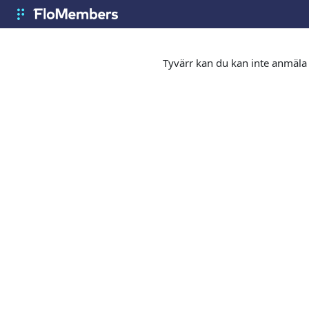
Hoppa till huvudinnehåll
FloMembers
Tyvärr kan du kan inte anmäla 