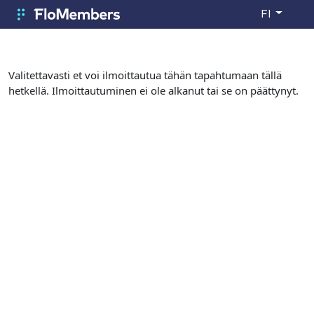
Siirry pääsisältöön
FI
FloMembers
Valitettavasti et voi ilmoittautua tähän tapahtumaan tällä
hetkellä. Ilmoittautuminen ei ole alkanut tai se on päättynyt.