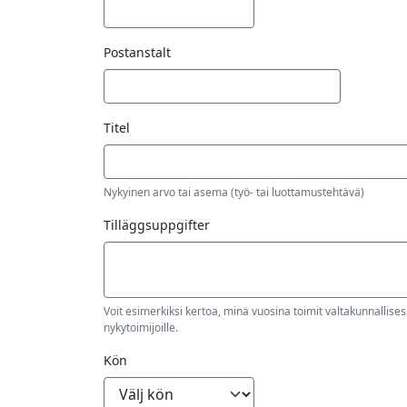
Postanstalt
Titel
Nykyinen arvo tai asema (työ- tai luottamustehtävä)
Tilläggsuppgifter
Voit esimerkiksi kertoa, minä vuosina toimit valtakunnallisess
nykytoimijoille.
Kön