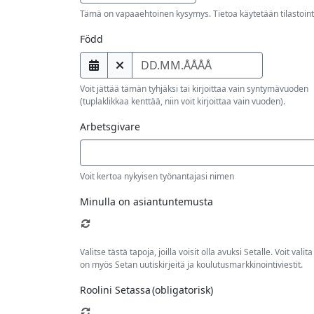
Tämä on vapaaehtoinen kysymys. Tietoa käytetään tilastointi
Född
Voit jättää tämän tyhjäksi tai kirjoittaa vain syntymävuoden
(tuplaklikkaa kenttää, niin voit kirjoittaa vain vuoden).
Arbetsgivare
Voit kertoa nykyisen työnantajasi nimen
Minulla on asiantuntemusta
Valitse tästä tapoja, joilla voisit olla avuksi Setalle. Voit v
on myös Setan uutiskirjeitä ja koulutusmarkkinointiviestit.
Fax
Roolini Setassa
(obligatorisk)
Number