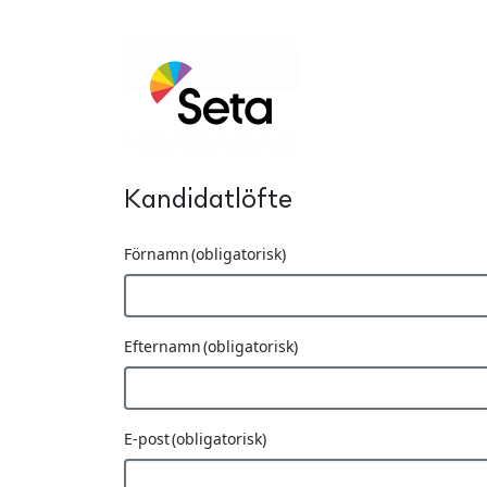
Hoppa till huvudinnehåll
Password Key
Kandidatlöfte
Förnamn
(obligatorisk)
Efternamn
(obligatorisk)
E-post
(obligatorisk)